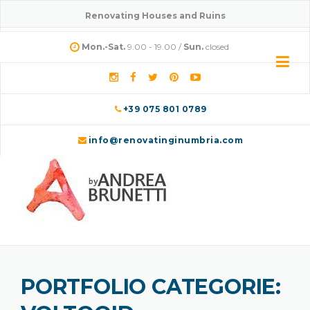
Skip
Renovating Houses and Ruins
to
content
Mon.-Sat.
9.00 - 19.00 /
Sun.
closed
+39 075 801 0789
info@renovatinginumbria.com
PORTFOLIO CATEGORIE: