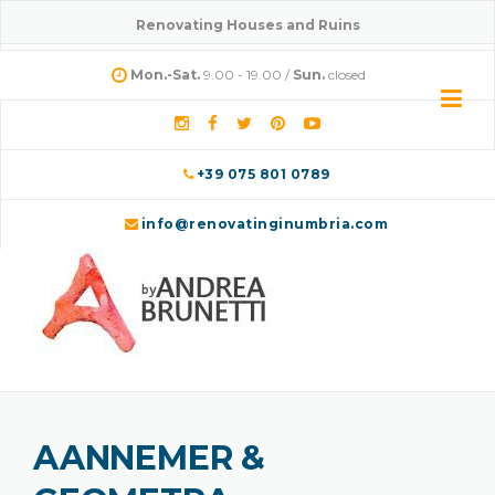
Skip
Renovating Houses and Ruins
to
content
Mon.-Sat.
9.00 - 19.00 /
Sun.
closed
+39 075 801 0789
info@renovatinginumbria.com
AANNEMER &