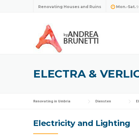
Skip
Renovating Houses and Ruins
Mon.-Sat.
9
to
content
ELECTRA & VERLI
Renovating in Umbria
Diensten
E
Electricity and Lighting