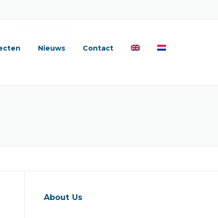
+39 075 801 0789
ecten
Nieuws
Contact
About Us