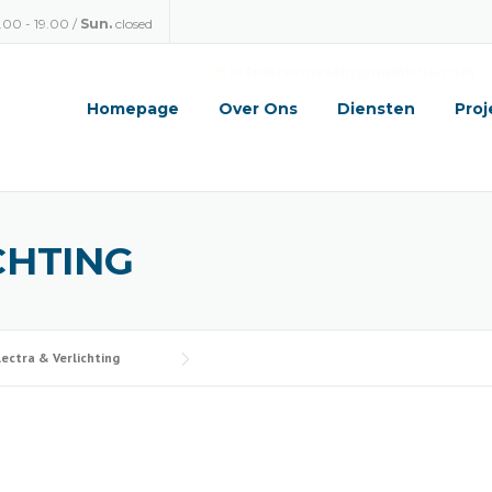
.00 - 19.00 /
Sun.
closed
info@renovatinginumbria.com
Homepage
Over Ons
Diensten
Proj
CHTING
lectra & Verlichting