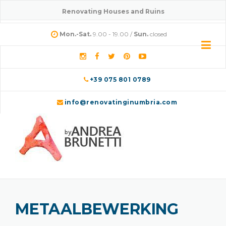
Skip
Renovating Houses and Ruins
to
content
Mon.-Sat.
9.00 - 19.00 /
Sun.
closed
+39 075 801 0789
info@renovatinginumbria.com
METAALBEWERKING